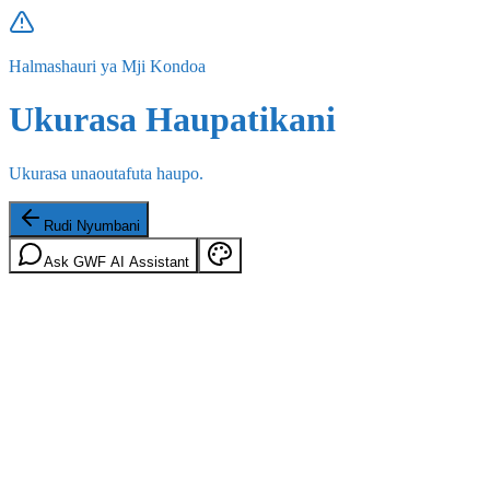
Halmashauri ya Mji Kondoa
Ukurasa Haupatikani
Ukurasa unaoutafuta haupo.
Rudi Nyumbani
Ask GWF AI Assistant