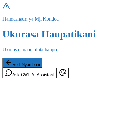
Halmashauri ya Mji Kondoa
Ukurasa Haupatikani
Ukurasa unaoutafuta haupo.
Rudi Nyumbani
Ask GWF AI Assistant