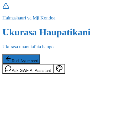
Halmashauri ya Mji Kondoa
Ukurasa Haupatikani
Ukurasa unaoutafuta haupo.
Rudi Nyumbani
Ask GWF AI Assistant