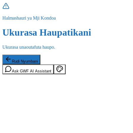
Halmashauri ya Mji Kondoa
Ukurasa Haupatikani
Ukurasa unaoutafuta haupo.
Rudi Nyumbani
Ask GWF AI Assistant