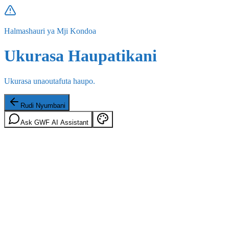
Halmashauri ya Mji Kondoa
Ukurasa Haupatikani
Ukurasa unaoutafuta haupo.
Rudi Nyumbani
Ask GWF AI Assistant