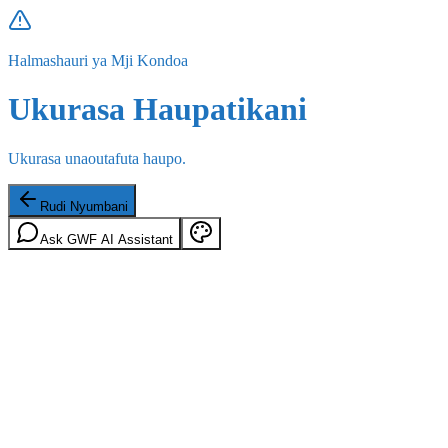
Halmashauri ya Mji Kondoa
Ukurasa Haupatikani
Ukurasa unaoutafuta haupo.
Rudi Nyumbani
Ask GWF AI Assistant