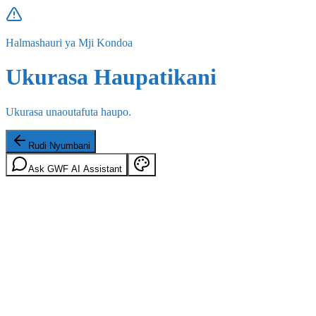
Halmashauri ya Mji Kondoa
Ukurasa Haupatikani
Ukurasa unaoutafuta haupo.
Rudi Nyumbani
Ask GWF AI Assistant